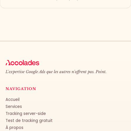
signé, quelqu'un a configuré un serveur et depuis, tu
présumes que ça travaille en arrière-plan.
L'expertise Google Ads que les autres n'offrent pas. Point.
NAVIGATION
Accueil
Services
Tracking server-side
Test de tracking gratuit
À propos