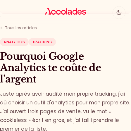
Table des matières
Pourquoi « sans cookies » ne règle pas grand-chose
← Tous les articles
Les 6 questions à poser à n'importe quel outil analytics
ANALYTICS
TRACKING
Le coût caché du « gratuit »
Pourquoi Google
Analytics te coûte de
Le comparatif : qui passe, qui échoue
l'argent
Pourquoi j'ai choisi Fathom (et la mise en garde qui va avec)
Juste après avoir audité mon propre tracking, j'ai
FAQ
dû choisir un outil d'analytics pour mon propre site.
Le point à retenir
J'ai ouvert trois pages de vente, vu le mot «
cookieless » écrit en gros, et j'ai failli prendre le
premier de la liste.